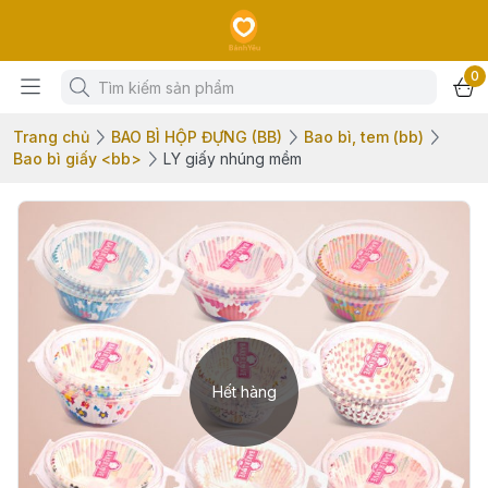
0
Trang chủ
BAO BÌ HỘP ĐỰNG (BB)
Bao bì, tem (bb)
Bao bì giấy <bb>
LY giấy nhúng mềm
Hết hàng