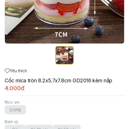
Yêu thích
Cốc mica tròn 8.2x5.7x7.8cm GD2016 kèm nắp
4.000đ
Ncc vn
:
(UVN)
Đơn vị
: