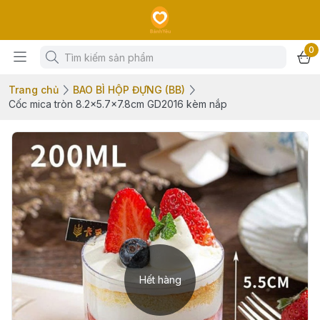
0
Trang chủ
BAO BÌ HỘP ĐỰNG (BB)
Cốc mica tròn 8.2x5.7x7.8cm GD2016 kèm nắp
Hết hàng