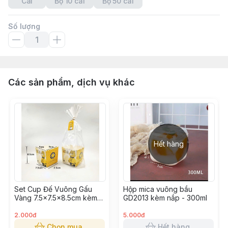
Cái
Bộ 10 cái
Bộ 50 cái
Số lượng
Các sản phẩm, dịch vụ khác
Hết hàng
Set Cup Đế Vuông Gấu
Hộp mica vuông bầu
Vàng 7.5x7.5x8.5cm kèm
GD2013 kèm nắp - 300ml
túi
2.000đ
5.000đ
Chọn mua
Hết hàng