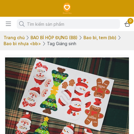
0
Trang chủ
BAO BÌ HỘP ĐỰNG (BB)
Bao bì, tem (bb)
Bao bì nhựa <bb>
Tag Giáng sinh