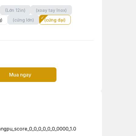
(Lớn 12in)
(xoay tay Inox)
g)
(cứng lớn)
(cứng đại)
Mua ngay
ngpu_score_0_0_0_0_0_0_0000_1.0