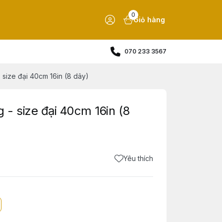
0
Giỏ hàng
070 233 3567
- size đại 40cm 16in (8 dây)
g - size đại 40cm 16in (8
Yêu thích