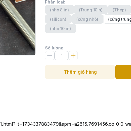
Phân loại
:
(nhỏ 8 in)
(Trung 10in)
(Thép)
(silicon)
(cứng nhỏ)
(cứng trun
(nhỏ 10 in)
Số lượng
Thêm giỏ hàng
8191.html?_t=1734337883479&spm=a2615.7691456.co_0_0_wa