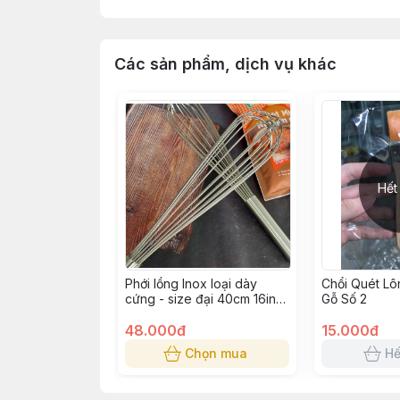
Các sản phẩm, dịch vụ khác
Hết
Phới lồng Inox loại dày
Chổi Quét L
cứng - size đại 40cm 16in
Gỗ Số 2
(8 dây)
48.000đ
15.000đ
Chọn mua
Hế