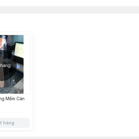
 hàng
ông Mềm Cán
t hàng