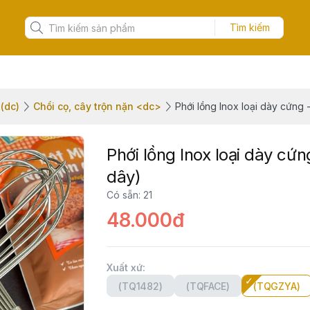
Tìm kiếm
(dc)
Chổi cọ, cây trộn nặn <dc>
Phới lồng Inox loại dày cứng 
Phới lồng Inox loại dày cứn
dây)
Có sẵn
:
21
48.000đ
Xuất xứ
:
(TQ1482)
(TQFACE)
(TQGZYA)