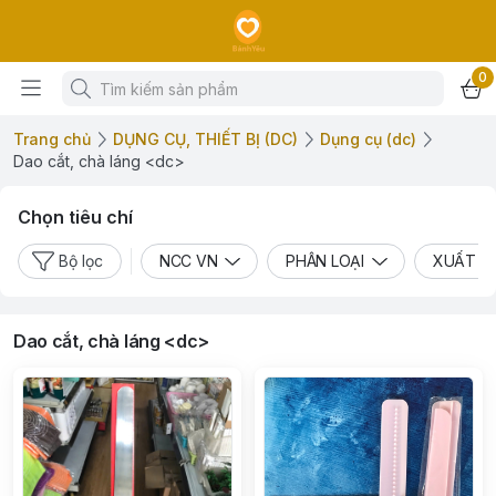
0
Trang chủ
DỤNG CỤ, THIẾT BỊ (DC)
Dụng cụ (dc)
Dao cắt, chà láng <dc>
Chọn tiêu chí
Bộ lọc
NCC VN
PHÂN LOẠI
XUẤT X
Dao cắt, chà láng <dc>