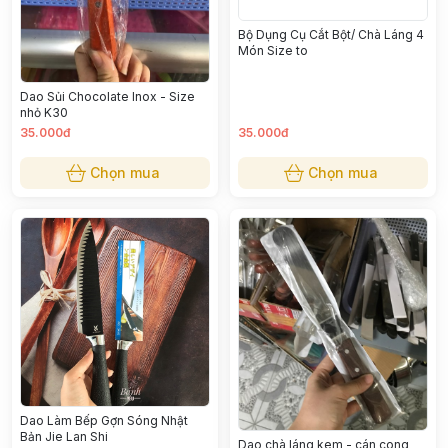
Bộ Dụng Cụ Cắt Bột/ Chà Láng 4
Món Size to
Dao Sủi Chocolate Inox - Size
nhỏ K30
35.000đ
35.000đ
Chọn mua
Chọn mua
Dao Làm Bếp Gợn Sóng Nhật
Bản Jie Lan Shi
Dao chà láng kem - cán cong