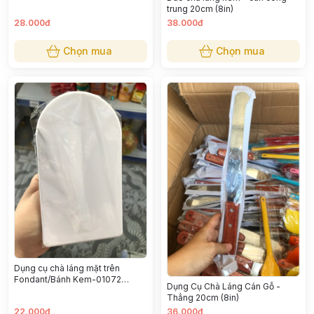
trung 20cm (8in)
28.000đ
38.000đ
Chọn mua
Chọn mua
Dụng cụ chà láng mặt trên
Fondant/Bánh Kem-01072
Dụng Cụ Chà Láng Cán Gỗ -
14.5cm
Thẳng 20cm (8in)
22.000đ
36.000đ