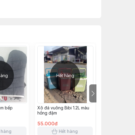
hàng
Hết hàng
Hết h
làm bếp
Xô đá vuông Bibi 1.2L màu
Găng tay PVC h
hồng đậm
(size M) - Trắn
55.000đ
85.000đ
 hàng
Hết hàng
Hết 