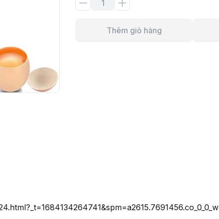
Thêm giỏ hàng
7524.html?_t=1684134264741&spm=a2615.7691456.co_0_0_wa