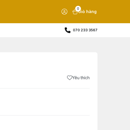
0
Giỏ hàng
070 233 3567
Yêu thích