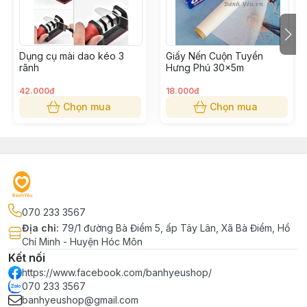
Dụng cụ mài dao kéo 3
Giấy Nến Cuộn Tuyền
rãnh
Hưng Phú 30x5m
42.000đ
18.000đ
Chọn mua
Chọn mua
070 233 3567
Địa chỉ
:
79/1 đường Bà Điểm 5, ấp Tây Lân, Xã Bà Điểm, Hồ
Chí Minh - Huyện Hóc Môn
Kết nối
https://www.facebook.com/banhyeushop/
070 233 3567
banhyeushop@gmail.com