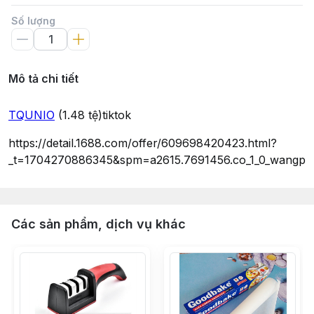
Số lượng
Mô tả chi tiết
TQUNIO
(1.48 tệ)tiktok
https://detail.1688.com/offer/609698420423.html?
_t=1704270886345&spm=a2615.7691456.co_1_0_wangpu_s
Các sản phẩm, dịch vụ khác