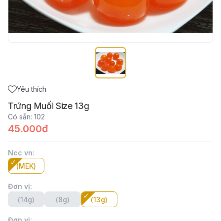
Yêu thích
Trứng Muối Size 13g
Có sẵn
:
102
45.000đ
Ncc vn
:
(MEK)
Đơn vị
:
(14g)
(8g)
(13g)
Đơn vị
: