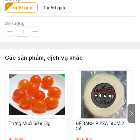
Túi 10 quả
Túi 50 quả
Số lượng
Các sản phẩm, dịch vụ khác
Hết hàng
Trứng Muối Size 13g
ĐẾ BÁNH PIZZA 18CM 2
CÁI
45.000đ
30.000đ