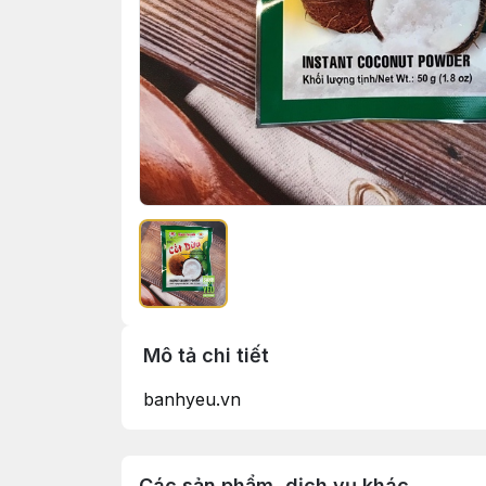
Mô tả chi tiết
banhyeu.vn
Các sản phẩm, dịch vụ khác