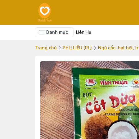
Danh mục
Liên Hệ
Trang chủ
PHỤ LIỆU (PL)
Ngũ cốc: hạt bột, tr