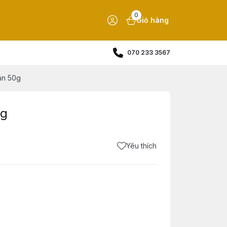
0
Giỏ hàng
070 233 3567
ận 50g
0g
Yêu thích