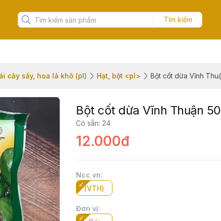
Tìm kiếm
ái cây sấy, hoa lá khô (pl)
Hạt, bột <pl>
Bột cốt dừa Vĩnh Thu
Bột cốt dừa Vĩnh Thuận 5
Có sẵn
:
24
12.000đ
Ncc vn
:
(VTH)
Đơn vị
: