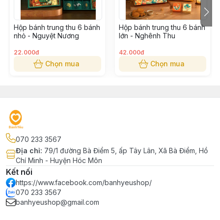
Hộp bánh trung thu 6 bánh
Hộp bánh trung thu 6 bánh
nhỏ - Nguyệt Nương
lớn - Nghênh Thu
22.000đ
42.000đ
Chọn mua
Chọn mua
070 233 3567
Địa chỉ
:
79/1 đường Bà Điểm 5, ấp Tây Lân, Xã Bà Điểm, Hồ
Chí Minh - Huyện Hóc Môn
Kết nối
https://www.facebook.com/banhyeushop/
070 233 3567
banhyeushop@gmail.com