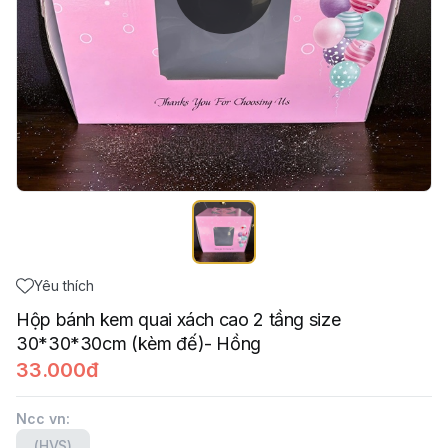
Yêu thích
Hộp bánh kem quai xách cao 2 tầng size
30*30*30cm (kèm đế)- Hồng
33.000đ
Ncc vn
:
(HVS)