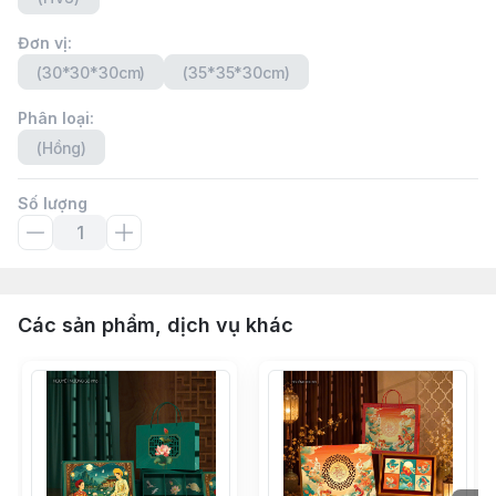
Đơn vị
:
(30*30*30cm)
(35*35*30cm)
Phân loại
:
(Hồng)
Số lượng
Các sản phẩm, dịch vụ khác