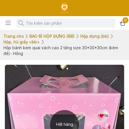
0
Trang chủ
BAO BÌ HỘP ĐỰNG (BB)
Hộp đựng (bb)
Hộp, hũ giấy <bb>
Hộp bánh kem quai xách cao 2 tầng size 30*30*30cm (kèm
đế)- Hồng
Hết hàng