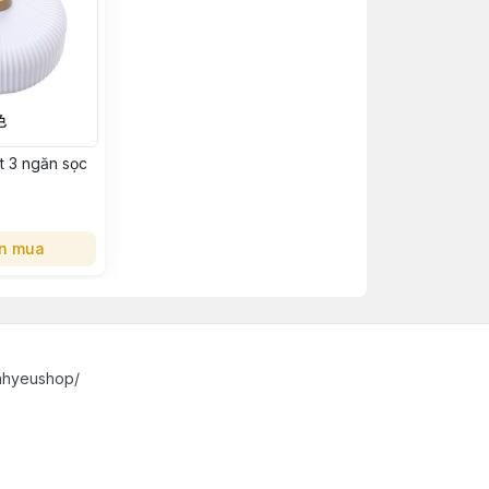
 3 ngăn sọc
n mua
nhyeushop/