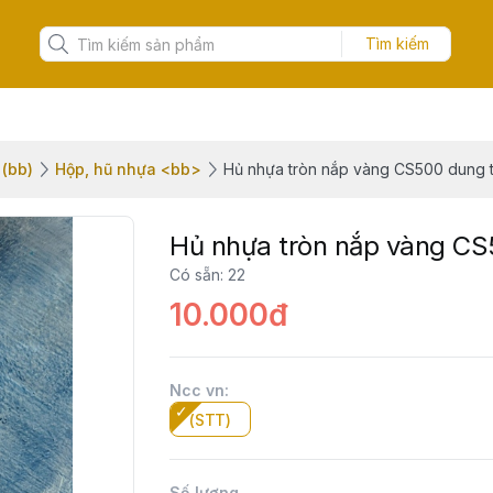
Tìm kiếm
(bb)
Hộp, hũ nhựa <bb>
Hủ nhựa tròn nắp vàng CS500 dung 
Hủ nhựa tròn nắp vàng CS
Có sẵn
:
22
10.000đ
Ncc vn
:
(STT)
Số lượng