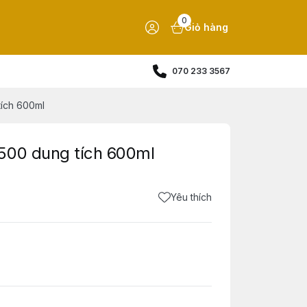
0
Giỏ hàng
070 233 3567
tích 600ml
500 dung tích 600ml
Yêu thích