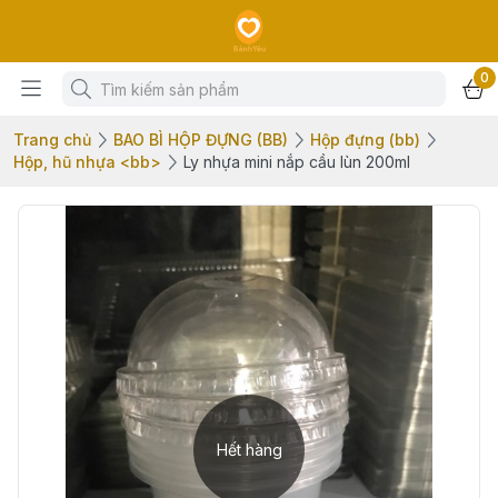
0
Trang chủ
BAO BÌ HỘP ĐỰNG (BB)
Hộp đựng (bb)
Hộp, hũ nhựa <bb>
Ly nhựa mini nắp cầu lùn 200ml
Hết hàng