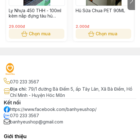
Ly Nhựa 450 THH - 100ml
Hũ Sữa Chua PET 90ML
kèm nắp đựng tàu hủ
Singapore, sữa chua
29.000đ
2.000đ
Chọn mua
Chọn mua
070 233 3567
Địa chỉ
:
79/1 đường Bà Điểm 5, ấp Tây Lân, Xã Bà Điểm, Hồ
Chí Minh - Huyện Hóc Môn
Kết nối
https://www.facebook.com/banhyeushop/
070 233 3567
banhyeushop@gmail.com
Giới thiệu