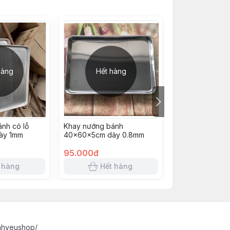
hàng
Hết hàng
Hết h
nh có lỗ
Khay nướng bánh
Khay đá gấu 27
ày 1mm
40x60x5cm dày 0.8mm
95.000đ
18.000đ
 hàng
Hết hàng
Hết 
nhyeushop/