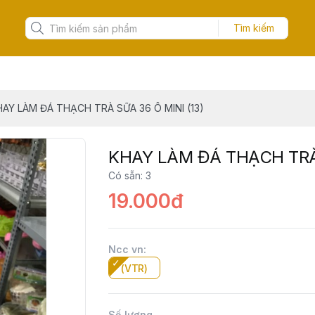
Tìm kiếm
HAY LÀM ĐÁ THẠCH TRÀ SỮA 36 Ô MINI (13)
KHAY LÀM ĐÁ THẠCH TRÀ 
Có sẵn
:
3
19.000đ
Ncc vn
:
(VTR)
Số lượng