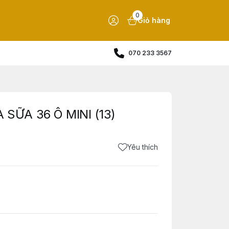
0
Giỏ hàng
070 233 3567
SỮA 36 Ô MINI (13)
Yêu thích