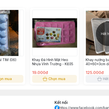
Hết 
I TIM (06)
Khay Đá Hình Mặt Heo
Khay nướng bá
Nhựa Vĩnh Trường - KĐ35
40x60x3cm d
19.000đ
125.000đ
ọn mua
Chọn mua
Hết
Kết nối
https://www.facebook.com/ba