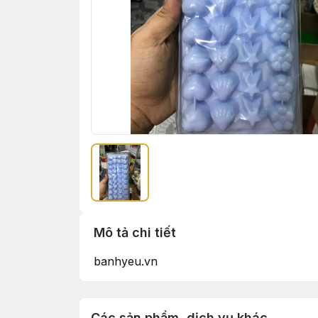
Mô tả chi tiết
banhyeu.vn
Các sản phẩm, dịch vụ khác