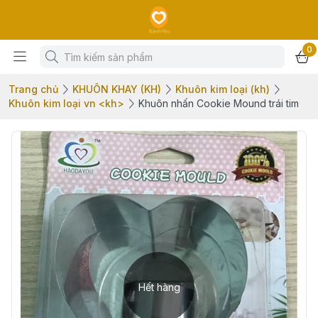
0
Trang chủ
KHUÔN KHAY (KH)
Khuôn kim loại (kh)
Khuôn kim loại vn <kh>
Khuôn nhấn Cookie Mound trái tim
Hết hàng