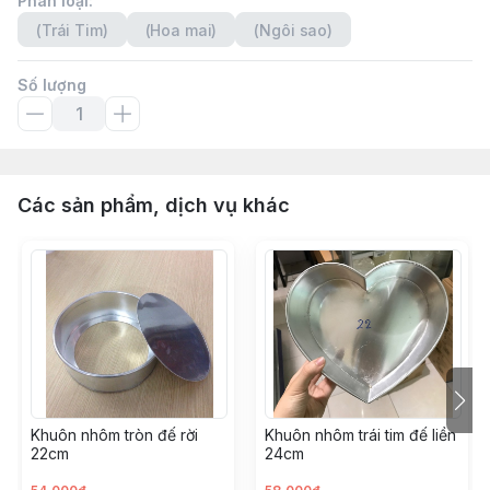
Phân loại
:
(Trái Tim)
(Hoa mai)
(Ngôi sao)
Số lượng
Các sản phẩm, dịch vụ khác
Khuôn nhôm tròn đế rời
Khuôn nhôm trái tim đế liền
22cm
24cm