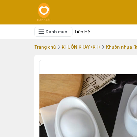
Danh mục
Liên Hệ
Trang chủ
KHUÔN KHAY (KH)
Khuôn nhựa (k