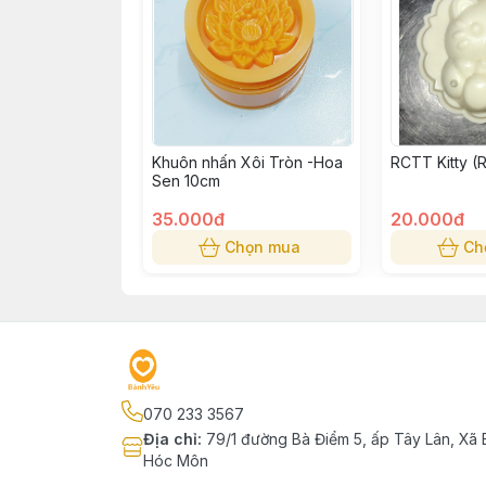
Khuôn nhấn Xôi Tròn -Hoa
RCTT Kitty (
Sen 10cm
35.000đ
20.000đ
Chọn mua
Ch
070 233 3567
Địa chỉ
:
79/1 đường Bà Điểm 5, ấp Tây Lân, Xã 
Hóc Môn