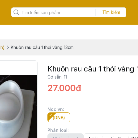
Tìm kiếm
h)
Khuôn rau câu 1 thỏi vàng 13cm
Khuôn rau câu 1 thỏi vàng
Có sẵn
:
11
27.000đ
Ncc vn
:
(DNB)
Phân loại
: