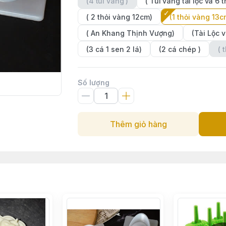
(4 túi vàng )
( Túi vàng tài lộc và 6 
( 2 thỏi vàng 12cm)
(1 thỏi vàng 13c
( An Khang Thịnh Vượng)
(Tài Lộc 
(3 cá 1 sen 2 lá)
(2 cá chép )
( 
Số lượng
Thêm giỏ hàng