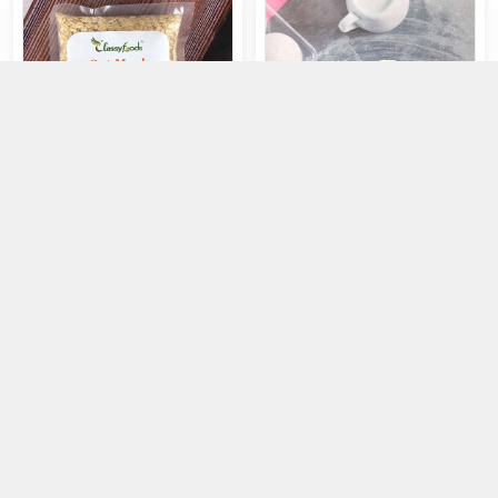
Yến Mạch Cán Dẹp Classy
Mứt hạt sen
Foods 250g
16.000đ
20.000đ
Chọn mua
Chọn mua