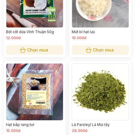
Bột cốt dừa Vĩnh Thuận 50g
Mứt bí hạt lựu
12.000đ
10.000đ
Chọn mua
Chọn mua
Hạt bắp rang bơ
Lá Parsley/ Lá Mùi tây
15.000đ
28.000đ