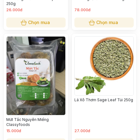
250g
26.000đ
78.000đ
Chọn mua
Chọn mua
Lá Xô Thơm Sage Leaf Túi 250g
Mứt Tắc Nguyên Miếng
Classyfoods
15.000đ
27.000đ