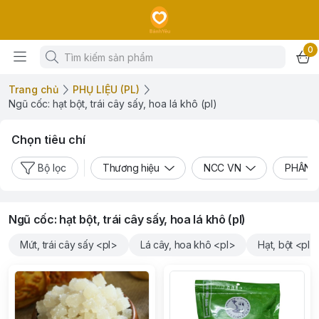
0
Trang chủ
PHỤ LIỆU (PL)
Ngũ cốc: hạt bột, trái cây sấy, hoa lá khô (pl)
Chọn tiêu chí
Bộ lọc
Thương hiệu
NCC VN
PHÂN L
Ngũ cốc: hạt bột, trái cây sấy, hoa lá khô (pl)
Mứt, trái cây sấy <pl>
Lá cây, hoa khô <pl>
Hạt, bột <pl>