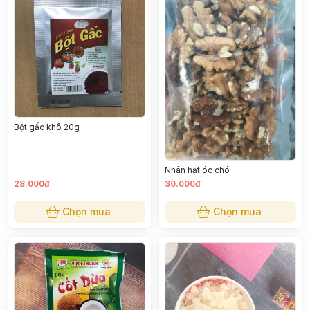
Bột gấc khô 20g
Nhân hạt óc chó
28.000đ
30.000đ
Chọn mua
Chọn mua