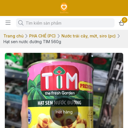
0
Trang chủ
PHA CHẾ (PC)
Nước trái cây, mứt, siro (pc)
Hạt sen nước đường TIM 560g
Hết hàng