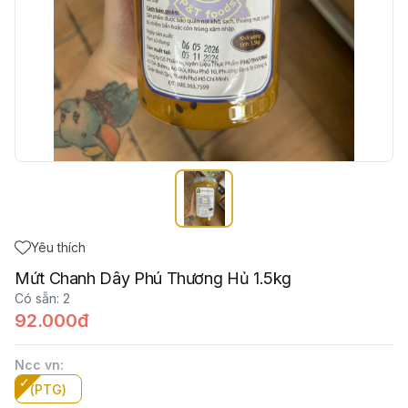
Yêu thích
Mứt Chanh Dây Phú Thương Hủ 1.5kg
Có sẵn
:
2
92.000đ
Ncc vn
:
(PTG)