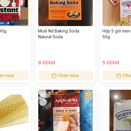
500g
Muối Nở Baking Soda
Hộp 5 gói men 
Natural Soda
50g
9.000đ
5.000đ
ọn mua
Chọn mua
Chọ