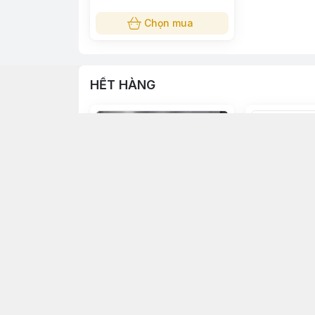
Chọn mua
HẾT HÀNG
Hết
Hết hàng
Men ngọt Saf
Carrageenan