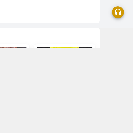
hàng
Hết hàng
 ngọt Saf 55g
Bột nổi Thái Best Odour 1kg