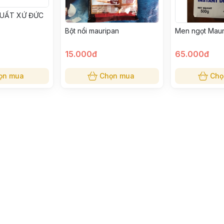
XUẤT XỨ ĐỨC
Bột nổi mauripan
Men ngọt Maur
15.000đ
65.000đ
ọn mua
Chọn mua
Chọ