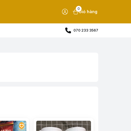
0
Giỏ hàng
070 233 3567