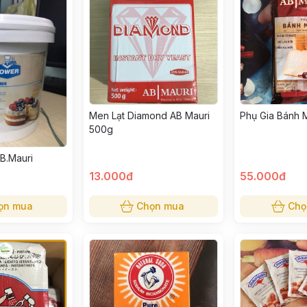
Men Lạt Diamond AB Mauri
Phụ Gia Bánh M
500g
B.Mauri
13.000đ
55.000đ
ọn mua
Chọn mua
Chọ