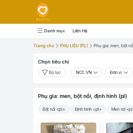
Danh mục
Liên Hệ
Trang chủ
PHỤ LIỆU (PL)
Phụ gia: men, bột nổi
Chọn tiêu chí
Bộ lọc
NCC VN
Đơn vị
Phụ gia: men, bột nổi, định hình (pl)
Bột nổi <pl>
Định hình <pl>
Men nở <p