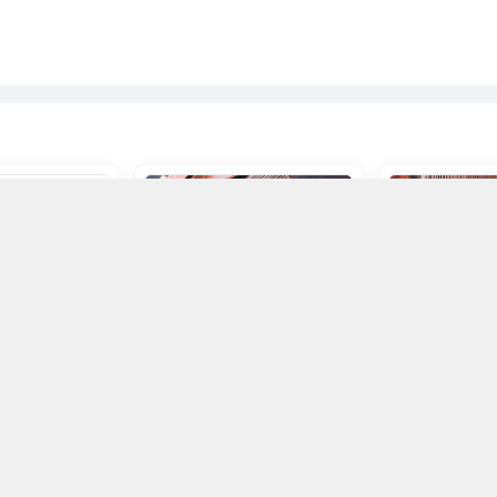
 hàng
Hết hàng
Hết 
 500g
Gel Ổn Định Bánh Bico
Hộp 5 gói Men
(5x11g)