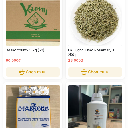
Bơ sệt Youmy 15kg (50)
Lá Hương Thảo Rosemary Túi
250g
60.000đ
26.000đ
Chọn mua
Chọn mua