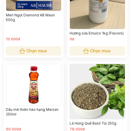
Men Ngọt Diamond AB Mauri
500g
Hương sữa Emulco 1kg (Flavors)
13.000đ
0đ
Chọn mua
Chọn mua
Dầu mè thơm hảo hạng Meizan
250ml
Lá Húng Quế Basil Túi 250g
60.000đ
78.000đ