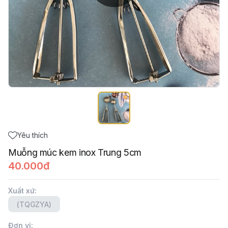
Yêu thích
Muỗng múc kem inox Trung 5cm
40.000đ
Xuất xứ
:
(TQGZYA)
Đơn vị
: