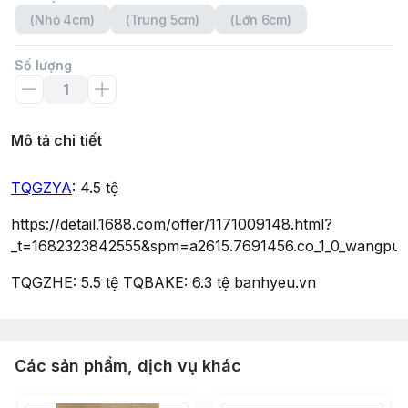
(Nhỏ 4cm)
(Trung 5cm)
(Lớn 6cm)
Số lượng
Mô tả chi tiết
TQGZYA
: 4.5 tệ
https://detail.1688.com/offer/1171009148.html?
_t=1682323842555&spm=a2615.7691456.co_1_0_wangpu_s
TQGZHE: 5.5 tệ TQBAKE: 6.3 tệ banhyeu.vn
Các sản phẩm, dịch vụ khác