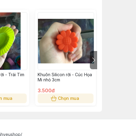
Hết h
ời - Trái Tim
Khuôn Silicon rời - Cúc Họa
Khuôn silicon rờ
Mi nhỏ 3cm
8.5cm
3.500đ
8.000đ
n mua
Chọn mua
Hết 
nhyeushop/