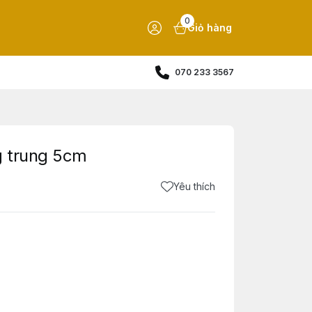
0
Giỏ hàng
070 233 3567
g trung 5cm
Yêu thích