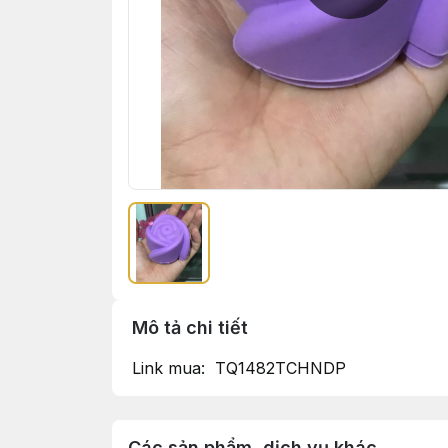
Mô tả chi tiết
Link mua: TQ1482TCHNDP
Các sản phẩm, dịch vụ khác