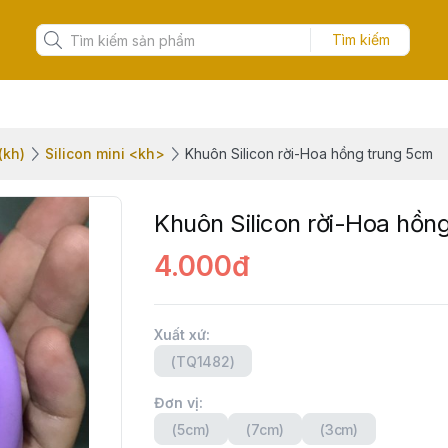
Tìm kiếm
(kh)
Silicon mini <kh>
Khuôn Silicon rời-Hoa hồng trung 5cm
Khuôn Silicon rời-Hoa hồn
4.000đ
Xuất xứ
:
(TQ1482)
Đơn vị
:
(5cm)
(7cm)
(3cm)