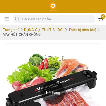
0
Trang chủ
DỤNG CỤ, THIẾT BỊ (DC)
Thiết bị điện (dc)
MÁY HÚT CHÂN KHÔNG
Hết hàng