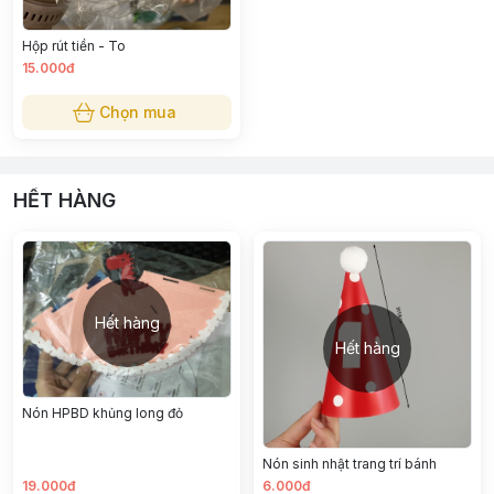
Hộp rút tiền - To
15.000đ
Chọn mua
HẾT HÀNG
Hết hàng
Hết hàng
Nón HPBD khủng long đỏ
Nón sinh nhật trang trí bánh
19.000đ
6.000đ