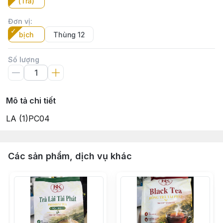
(Trà)
Đơn vị
:
bịch
Thùng 12
Số lượng
Mô tả chi tiết
LA (1)PC04
Các sản phẩm, dịch vụ khác