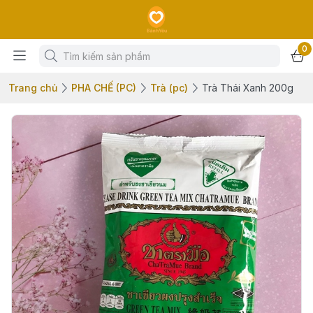
0
Trang chủ
PHA CHẾ (PC)
Trà (pc)
Trà Thái Xanh 200g