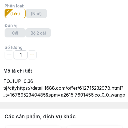
Phân loại
:
(Lớn)
(Nhỏ)
Đơn vị
:
Cái
Bộ 2 cái
Số lượng
Mô tả chi tiết
TQJIUP: 0.36
tệ/câyhttps://detail.1688.com/offer/612715232978.html?
_t=1678952340485&spm=a2615.7691456.co_0_0_wangpu_s
Các sản phẩm, dịch vụ khác