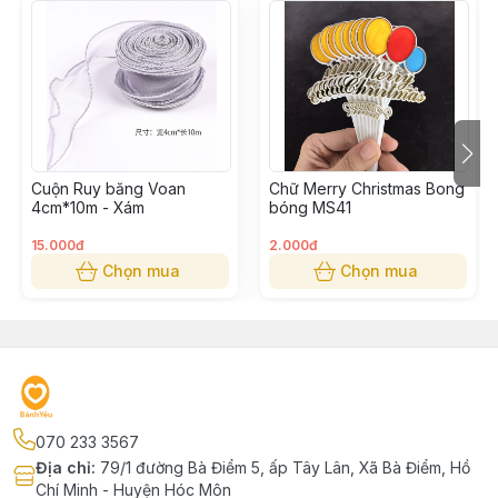
Cuộn Ruy băng Voan
Chữ Merry Christmas Bong
4cm*10m - Xám
bóng MS41
15.000đ
2.000đ
Chọn mua
Chọn mua
070 233 3567
Địa chỉ
:
79/1 đường Bà Điểm 5, ấp Tây Lân, Xã Bà Điểm, Hồ
Chí Minh - Huyện Hóc Môn