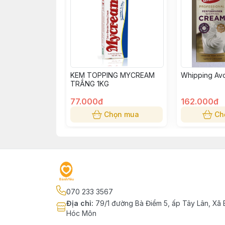
KEM TOPPING MYCREAM
Whipping Av
TRẮNG 1KG
77.000đ
162.000đ
Chọn mua
Ch
070 233 3567
Địa chỉ
:
79/1 đường Bà Điểm 5, ấp Tây Lân, Xã 
Hóc Môn