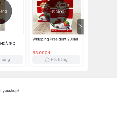
hàng
Hết hàng
Hết h
Whipping President 200ml
KEM TOPPING 
NGÀ 1KG
1kg (A5)
63.000đ
61.000đ
 hàng
Hết hàng
Hết 
nhyeushop/