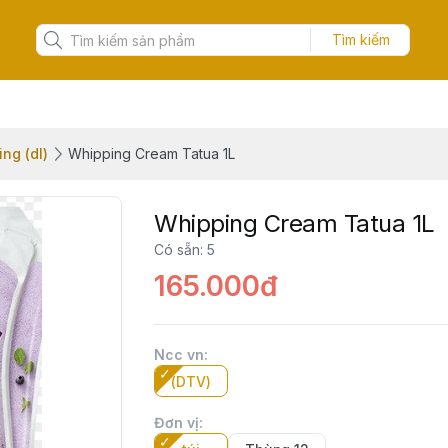
Tìm kiếm
ng (dl)
Whipping Cream Tatua 1L
Whipping Cream Tatua 1L
Có sẵn
:
5
165.000đ
Ncc vn
:
(DTV)
Đơn vị
: