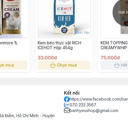
Hết 
onmore 1L
Kem béo thực vật RICH
KEM TOPPING
ICEHOT Hộp 454g
CREAMYWHIP 
33.000đ
75.000đ
ọn mua
Chọn mua
Hết
Kết nối
https://www.facebook.com/ba
070 233 3567
banhyeushop@gmail.com
Bà Điểm, Hồ Chí Minh - Huyện