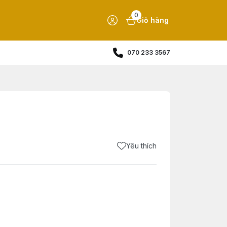
0
Giỏ hàng
070 233 3567
Yêu thích