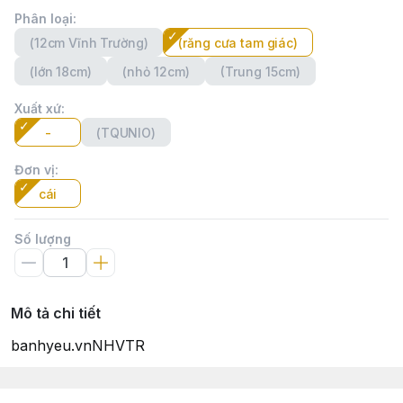
Phân loại
:
(12cm Vĩnh Trường)
(răng cưa tam giác)
(lớn 18cm)
(nhỏ 12cm)
(Trung 15cm)
Xuất xứ
:
-
(TQUNIO)
Đơn vị
:
cái
Số lượng
Mô tả chi tiết
banhyeu.vnNHVTR