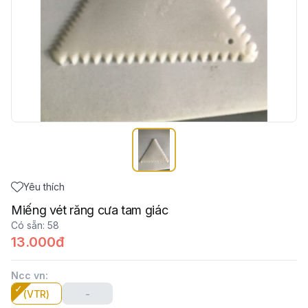
Yêu thích
Miếng vét răng cưa tam giác
Có sẵn
:
58
13.000đ
Ncc vn
:
(VTR)
-