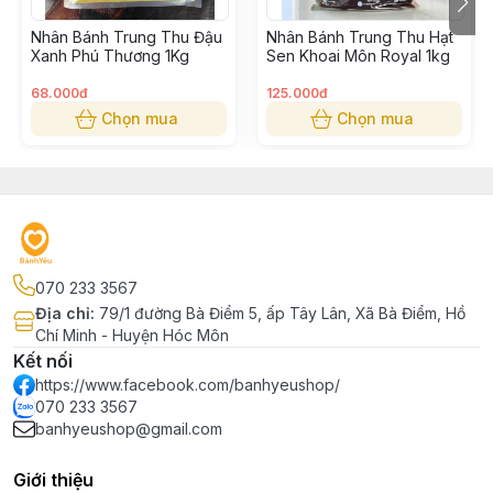
Nhân Bánh Trung Thu Đậu
Nhân Bánh Trung Thu Hạt
Xanh Phú Thương 1Kg
Sen Khoai Môn Royal 1kg
68.000đ
125.000đ
Chọn mua
Chọn mua
070 233 3567
Địa chỉ
:
79/1 đường Bà Điểm 5, ấp Tây Lân, Xã Bà Điểm, Hồ
Chí Minh - Huyện Hóc Môn
Kết nối
https://www.facebook.com/banhyeushop/
070 233 3567
banhyeushop@gmail.com
Giới thiệu