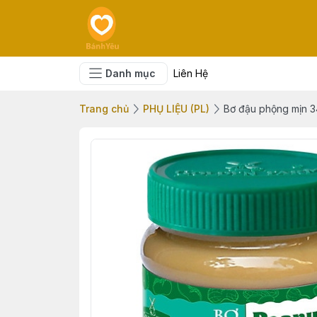
Danh mục
Liên Hệ
Trang chủ
PHỤ LIỆU (PL)
Bơ đậu phộng mịn 