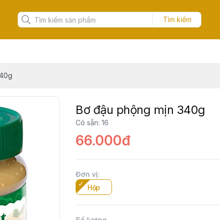
Tìm kiếm
340g
Bơ đậu phộng mịn 340g
Có sẵn
:
16
66.000đ
Đơn vị
:
Hộp
Số lượng