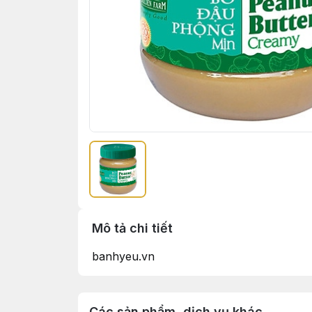
Mô tả chi tiết
banhyeu.vn
Các sản phẩm, dịch vụ khác