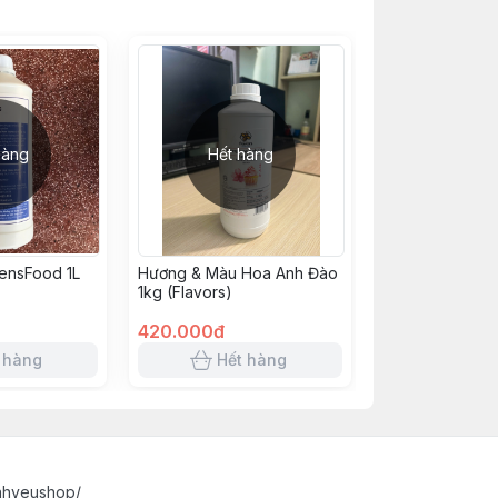
hàng
Hết hàng
BensFood 1L
Hương & Màu Hoa Anh Đào
1kg (Flavors)
420.000đ
 hàng
Hết hàng
nhyeushop/