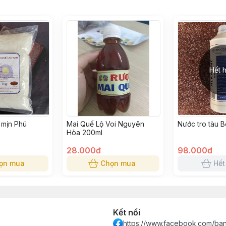
Hết 
 mịn Phú
Mai Quế Lộ Voi Nguyên
Nước tro tàu 
Hòa 200ml
28.000đ
98.000đ
ọn mua
Chọn mua
Hết
Kết nối
https://www.facebook.com/ba