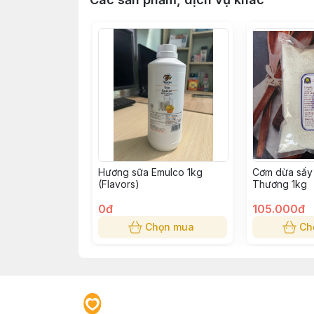
Hương sữa Emulco 1kg
Cơm dừa sấy
(Flavors)
Thương 1kg
0đ
105.000đ
Chọn mua
Ch