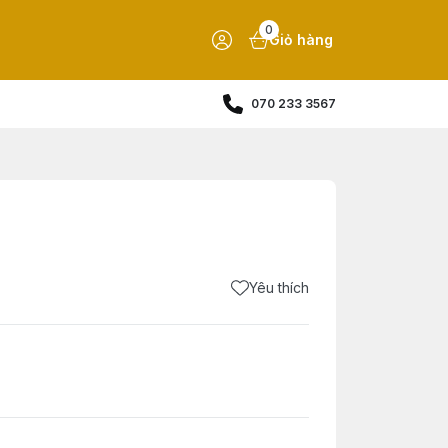
0
Giỏ hàng
070 233 3567
Yêu thích