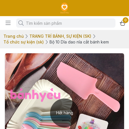
0
Trang chủ
TRANG TRÍ BÁNH, SỰ KIỆN (SK)
Tổ chức sự kiện (sk)
Bộ 10 Dĩa dao nĩa cắt bánh kem
Hết hàng