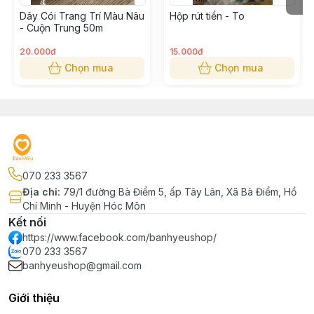
Dây Cói Trang Trí Màu Nâu
Hộp rút tiền - To
- Cuộn Trung 50m
20.000đ
15.000đ
Chọn mua
Chọn mua
070 233 3567
Địa chỉ
:
79/1 đường Bà Điểm 5, ấp Tây Lân, Xã Bà Điểm, Hồ
Chí Minh - Huyện Hóc Môn
Kết nối
https://www.facebook.com/banhyeushop/
070 233 3567
banhyeushop@gmail.com
Giới thiệu