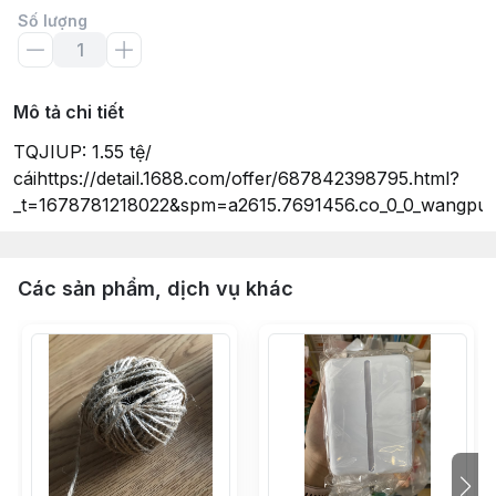
Số lượng
Mô tả chi tiết
TQJIUP: 1.55 tệ/
cáihttps://detail.1688.com/offer/687842398795.html?
_t=1678781218022&spm=a2615.7691456.co_0_0_wangpu_sc
Các sản phẩm, dịch vụ khác