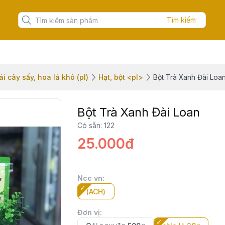
Tìm kiếm
ái cây sấy, hoa lá khô (pl)
Hạt, bột <pl>
Bột Trà Xanh Đài Loa
Bột Trà Xanh Đài Loan
Có sẵn
:
122
25.000đ
Ncc vn
:
(ACH)
Đơn vị
: