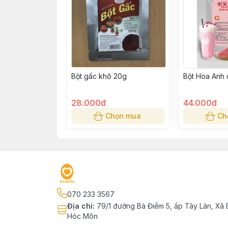
Bột gấc khô 20g
Bột Hoa Anh
28.000đ
44.000đ
Chọn mua
Ch
070 233 3567
Địa chỉ
:
79/1 đường Bà Điểm 5, ấp Tây Lân, Xã 
Hóc Môn