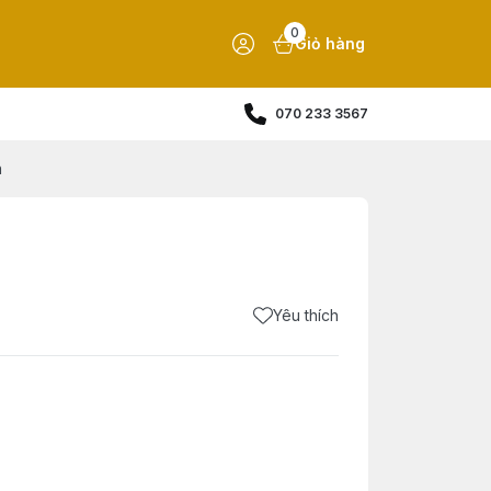
0
Giỏ hàng
070 233 3567
n
Yêu thích