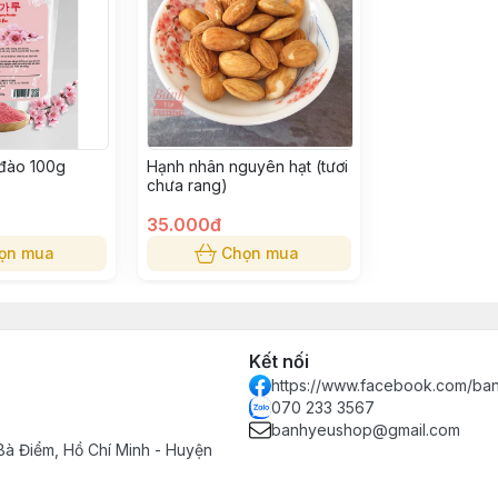
 đào 100g
Hạnh nhân nguyên hạt (tươi
chưa rang)
35.000đ
ọn mua
Chọn mua
Kết nối
https://www.facebook.com/ba
070 233 3567
banhyeushop@gmail.com
Bà Điểm, Hồ Chí Minh - Huyện