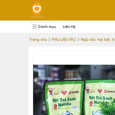
Danh mục
Liên Hệ
Trang chủ
PHỤ LIỆU (PL)
Ngũ cốc: hạt bột, tr