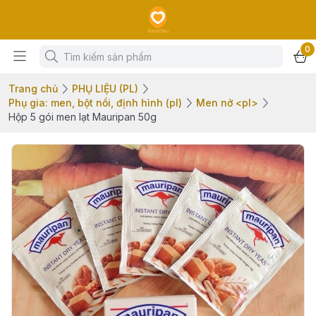
0
Trang chủ
PHỤ LIỆU (PL)
Phụ gia: men, bột nổi, định hình (pl)
Men nở <pl>
Hộp 5 gói men lạt Mauripan 50g