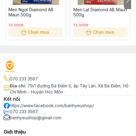
Men Ngọt Diamond AB
Men Lạt Diamond AB Mauri
Mauri 500g
500g
13.000đ
13.000đ
Chọn mua
Chọn mua
070 233 3567
Địa chỉ
:
79/1 đường Bà Điểm 5, ấp Tây Lân, Xã Bà Điểm, Hồ
Chí Minh - Huyện Hóc Môn
Kết nối
https://www.facebook.com/banhyeushop/
070 233 3567
banhyeushop@gmail.com
Giới thiệu