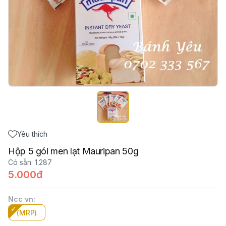
Yêu thích
Hộp 5 gói men lạt Mauripan 50g
Có sẵn
:
1.287
5.000đ
Ncc vn
:
(MRP)