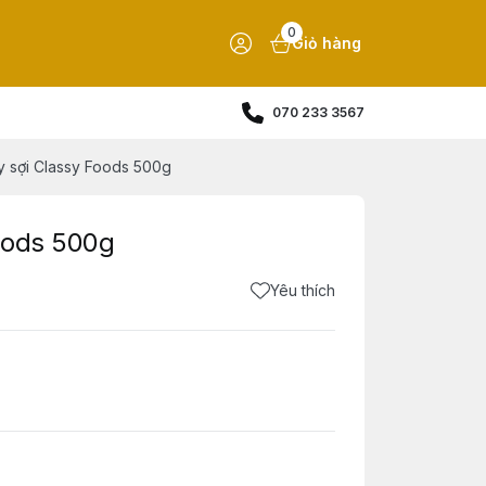
0
Giỏ hàng
070 233 3567
 sợi Classy Foods 500g
oods 500g
Yêu thích