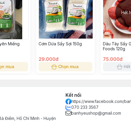
Hết 
yên Miếng
Cơm Dừa Sấy Sợi 150g
Dâu Tây Sấy G
Foods 120g
29.000đ
75.000đ
ọn mua
Chọn mua
Hết
Kết nối
https://www.facebook.com/ba
070 233 3567
banhyeushop@gmail.com
Bà Điểm, Hồ Chí Minh - Huyện