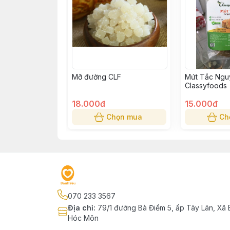
Mỡ đường CLF
Mứt Tắc Ngu
Classyfoods
18.000đ
15.000đ
Chọn mua
Ch
070 233 3567
Địa chỉ
:
79/1 đường Bà Điểm 5, ấp Tây Lân, Xã 
Hóc Môn