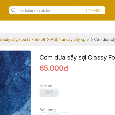
Tìm kiếm
ái cây sấy, hoa lá khô (pl)
Mứt, trái cây sấy <pl>
Cơm dừa sấy
Cơm dừa sấy sợi Classy F
65.000đ
Ncc vn
:
(CLF)
Số lượng