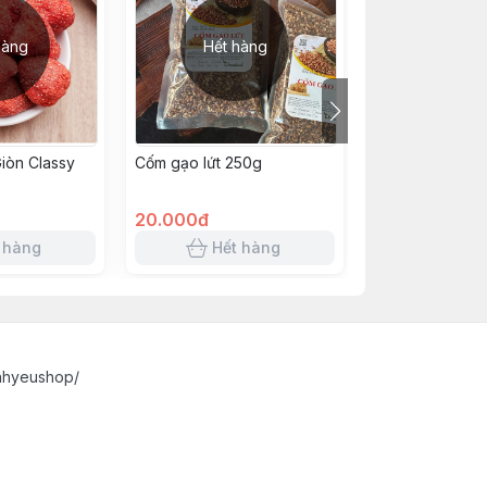
hàng
Hết hàng
Hết h
iòn Classy
Cốm gạo lứt 250g
Cơm dừa sấy m
20.000đ
22.000đ
 hàng
Hết hàng
Hết 
nhyeushop/