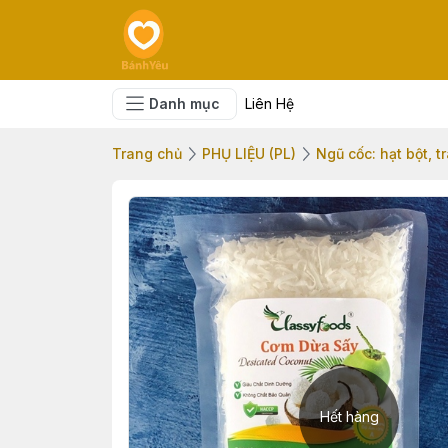
Danh mục
Liên Hệ
Trang chủ
PHỤ LIỆU (PL)
Ngũ cốc: hạt bột, tr
Hết hàng