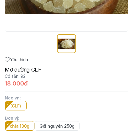
Yêu thích
Mỡ đường CLF
Có sẵn
:
92
18.000đ
Ncc vn
:
(CLF)
Đơn vị
:
chia 100g
Gói nguyên 250g