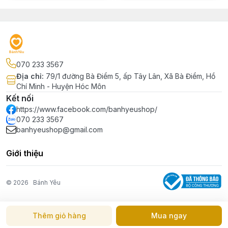
070 233 3567
Địa chỉ
:
79/1 đường Bà Điểm 5, ấp Tây Lân, Xã Bà Điểm, Hồ
Chí Minh - Huyện Hóc Môn
Kết nối
https://www.facebook.com/banhyeushop/
070 233 3567
banhyeushop@gmail.com
Giới thiệu
© 2026
Bánh Yêu
Thêm giỏ hàng
Mua ngay