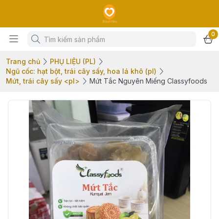
0
Trang chủ
PHỤ LIỆU (PL)
Ngũ cốc: hạt bột, trái cây sấy, hoa lá khô (pl)
Mứt, trái cây sấy <pl>
Mứt Tắc Nguyên Miếng Classyfoods