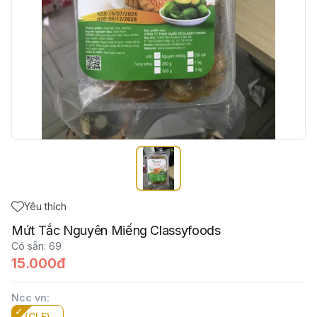
Yêu thích
Mứt Tắc Nguyên Miếng Classyfoods
Có sẵn
:
69
15.000đ
Ncc vn
:
(CLF)