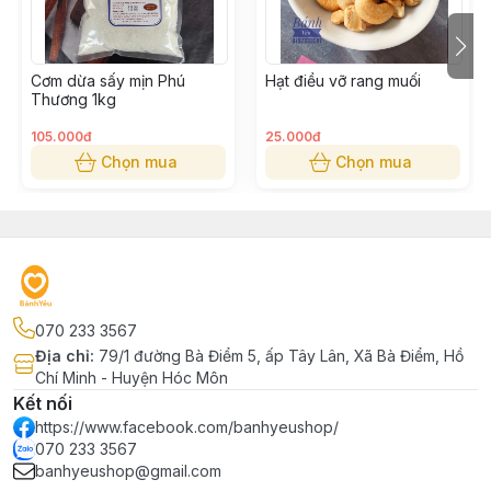
Cơm dừa sấy mịn Phú
Hạt điều vỡ rang muối
Thương 1kg
105.000đ
25.000đ
Chọn mua
Chọn mua
070 233 3567
Địa chỉ
:
79/1 đường Bà Điểm 5, ấp Tây Lân, Xã Bà Điểm, Hồ
Chí Minh - Huyện Hóc Môn
Kết nối
https://www.facebook.com/banhyeushop/
070 233 3567
banhyeushop@gmail.com