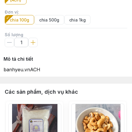
Đơn vị
:
chia 100g
chia 500g
chia 1kg
Số lượng
Mô tả chi tiết
banhyeu.vnACH
Các sản phẩm, dịch vụ khác